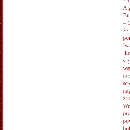
– Ł
A g
Bu
– G
że
po
Iwa
Łon
się
wsp
nie
ser
nag
za 
Wra
pr
po
bo