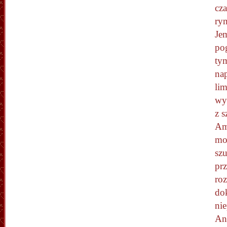
cz
ry
Jem
po
tym
na
lim
wy
z 
Am
mo
sz
prz
ro
do
nie
An