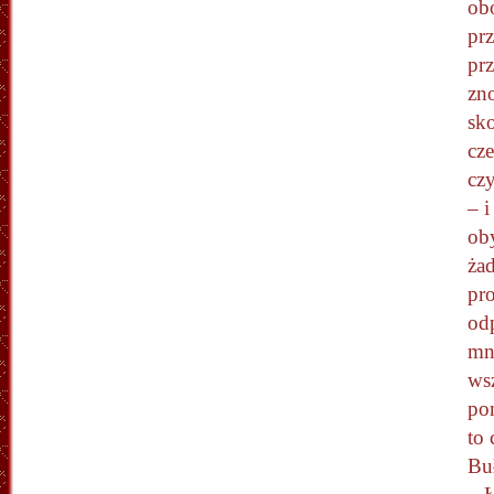
ob
prz
pr
zn
sk
cz
czy
– i
ob
ża
pr
od
mni
wsz
po
to 
Bu