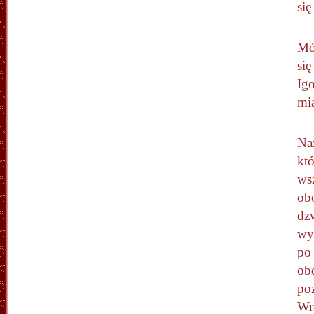
się
Mó
się
Igo
mi
Naz
któ
wsz
obo
dz
wys
po 
obd
poz
Wre