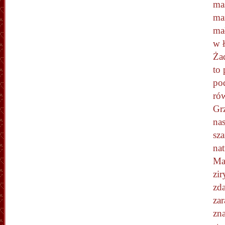
ma
ma
ma
w 
Ża
to 
po
ró
Grz
na
sza
nat
Ma
zir
zda
zar
zna