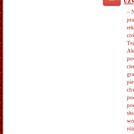
– 
pra
rek
co
Też
Ale
pow
cie
gra
pie
chw
poc
po
sł
wo
ró