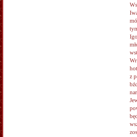
Ws
Iwa
móg
tym
Igo
mł
wst
Wr
hot
z p
bź
na
Je
pow
będ
wsz
zos