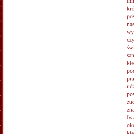
in
kr
po
nas
wyl
czy
św
sam
kl
po
pr
uda
pow
zu
zna
Iwa
oko
kie