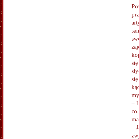
Po
prz
art
sa
swo
zaj
kop
się
sł
si
kąc
my
– I
co,
ma
– J
zw