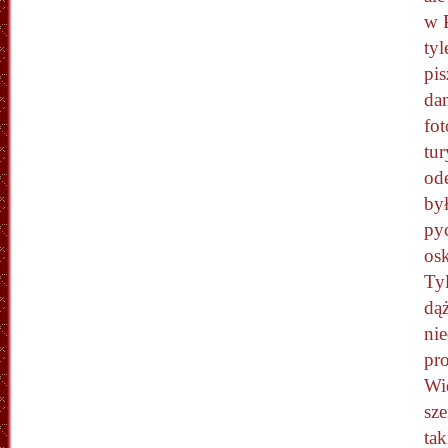
w P
tyl
pis
da
fot
tur
ode
był
pyc
osk
Tyl
dąż
nie
pr
Wie
sz
tak