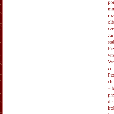
po
mni
roz
ol
cz
zac
sta
Prz
wró
Wra
ci 
Prz
ch
– b
pr
de
któ