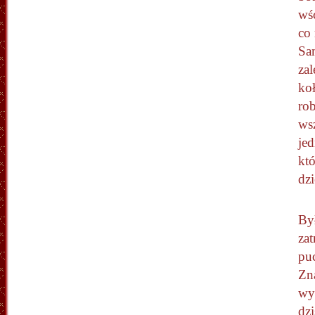
wśc
co
Sa
zal
koł
ro
wsz
je
kt
dz
By
za
pu
Zna
wyz
dz