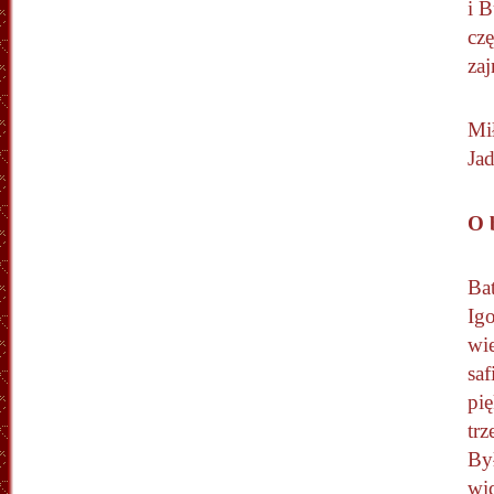
i 
czę
zaj
Mił
Ja
O 
Ba
Ig
wie
sa
pię
trz
Był
wi