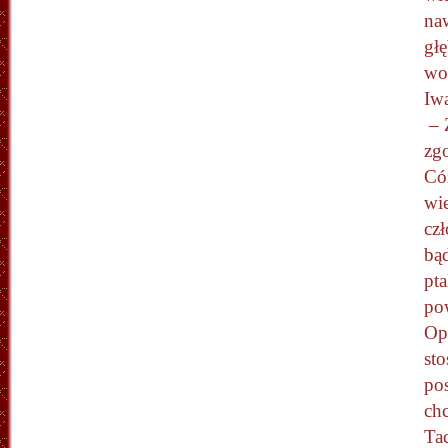
naw
głę
wol
Iw
– 
zgo
Có
wi
czł
bą
pt
po
Opo
st
po
chc
Ta