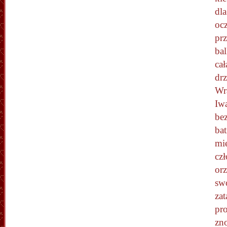
dla
oc
prz
bal
cał
drz
Wr
Iwa
bez
bat
mię
cz
orz
swo
zat
pro
zno