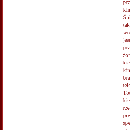
prz
kli
Śp
tak
wró
jes
prz
żon
kie
ki
bra
tel
To
kie
rze
po
spe