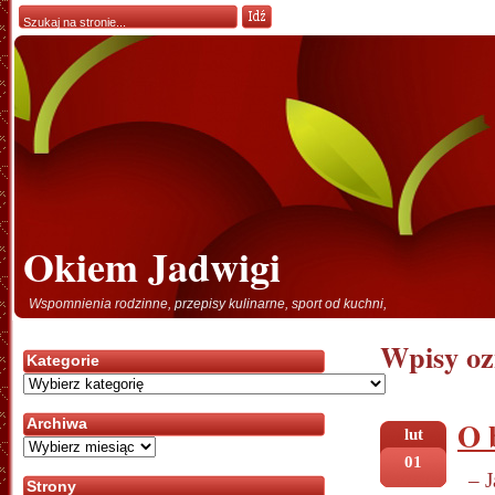
Okiem Jadwigi
Wspomnienia rodzinne, przepisy kulinarne, sport od kuchni,
Wpisy oz
Kategorie
Kategorie
O 
Archiwa
lut
Archiwa
01
– 
Strony