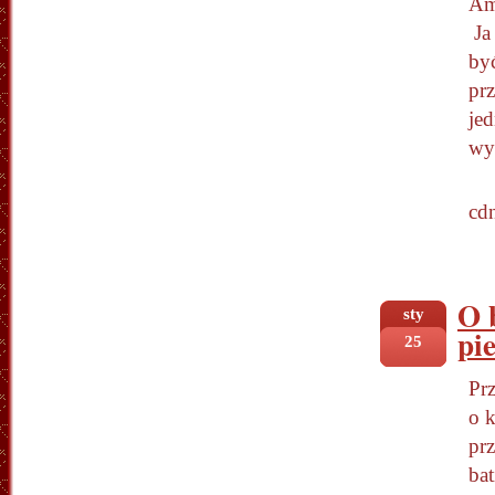
Ame
Ja 
by
pr
je
wy
cd
O 
sty
pi
25
Pr
o 
prz
ba