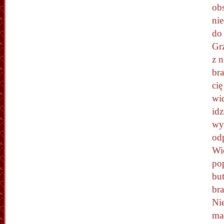
obs
nie
do 
Gr
z 
bra
cię
wid
idz
wy
od
Wid
pop
but
bra
Ni
ma