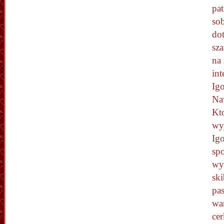
pa
sob
dot
sz
na
int
Ig
Naw
Kt
wy
Ig
sp
wy
sk
pas
wa
cer