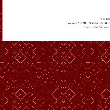
© Okiem 
Walidacja
,
Walidacja
,
XHTML
CSS
XFN
Szablon "Red Delicious"
Content Protected