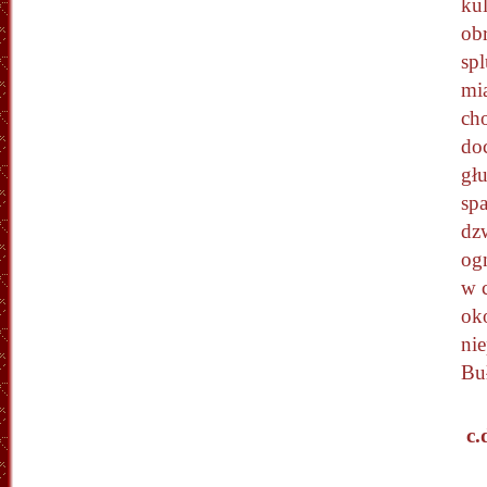
ku
obr
spl
mi
ch
doc
głu
sp
dz
og
w 
oko
ni
Buł
c.