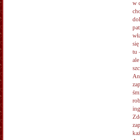
w 
ch
dol
pat
wła
się
tu
ale
szc
Ang
za
śm
rob
ing
Zde
zap
każ