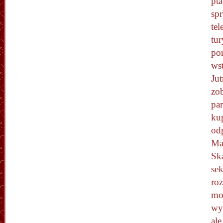
pta
sp
tel
tur
por
wst
Ju
zo
pa
kup
od
Ma
Ską
sek
ro
mo
wy
ale