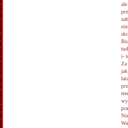
ale
pr
zab
nie
sk
Bu
tud
i- 
Za
ja
lat
pr
ter
wy
pr
Nie
Wa