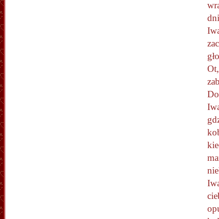
wra
dni
Iw
zac
gło
Ot,
zab
Do
Iwa
gd
ko
kie
mar
nie
Iw
cie
opu