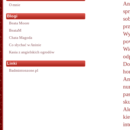
Ano
O mnie
sp
Blogi
sob
Beata Moore
pr
BeataM
Wys
Chata Magoda
po
Co słychać w Aninie
Wi
Kasia z angielskich ogrodów
od
Linki
Dob
Badmintonzone.pl
hon
Ame
nur
pa
sk
Ale
ki
int