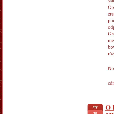
sta
Op
zre
po
od
Grz
nie
bo
ró
No 
cdn
O 
sty
cz
30