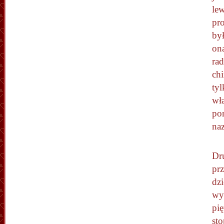
le
pr
był
ona
rad
chi
tyl
wła
po
na
Dru
pr
dzi
wy
pię
sto