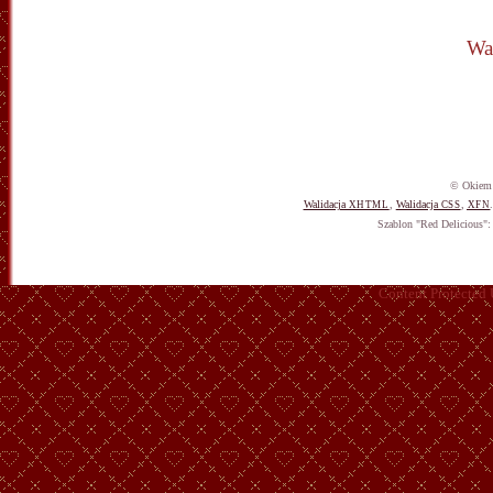
Wa
© Okiem 
Walidacja
,
Walidacja
,
XHTML
CSS
XFN
Szablon "Red Delicious"
Content Protected