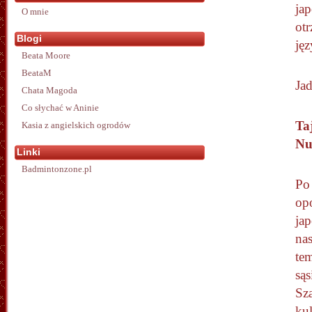
jap
O mnie
ot
Blogi
ję
Beata Moore
BeataM
Ja
Chata Magoda
Co słychać w Aninie
Ta
Kasia z angielskich ogrodów
N
Linki
Badmintonzone.pl
Po
op
ja
nas
tem
sąs
Sz
kul