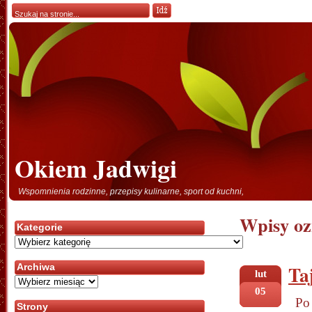
Okiem Jadwigi
Wspomnienia rodzinne, przepisy kulinarne, sport od kuchni,
Wpisy oz
Kategorie
Kategorie
Ta
Archiwa
lut
Archiwa
05
Po
Strony