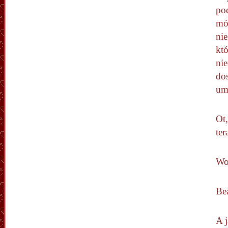
pod
mó
nie
któ
nie
dos
um
Ot,
ter
Woj
Be
A 