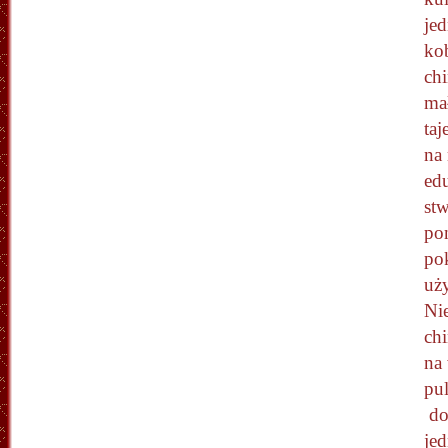
jed
ko
chi
ma
ta
na
edu
st
po
pok
uż
Ni
chi
na 
pu
do
je