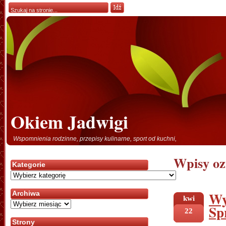
Okiem Jadwigi
Wspomnienia rodzinne, przepisy kulinarne, sport od kuchni,
Wpisy oz
Kategorie
Kategorie
Wy
Archiwa
kwi
Archiwa
Sp
22
Strony