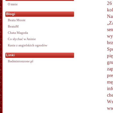
26 
O mnie
kol
Blogi
Na
Beata Moore
„Z
BeataM
se
Chata Magoda
wys
Co słychać w Aninie
br
Kasia z angielskich ogrodów
Sp
Linki
pi
Badmintonzone.pl
gr
zap
pre
mę
in
ch
Ws
ws