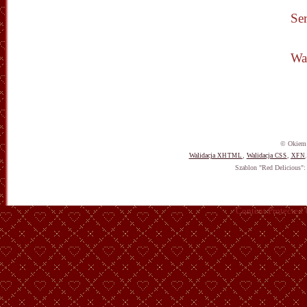
Se
Wa
© Okiem 
Walidacja
,
Walidacja
,
XHTML
CSS
XFN
Szablon "Red Delicious"
Content Protected