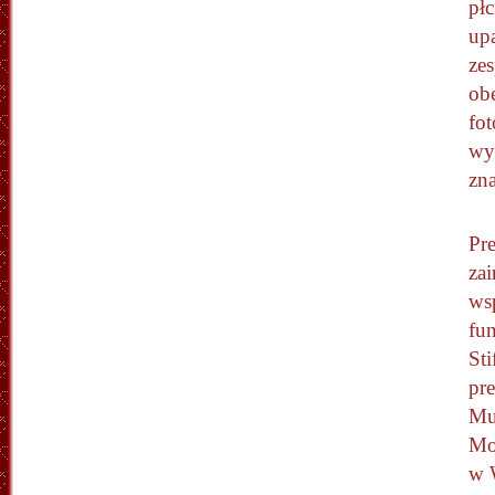
pł
up
ze
obe
fot
wy
zna
Pre
zai
ws
fu
Sti
pr
Mu
Mo
w W