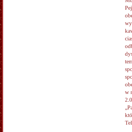
Mu
Pej
obe
wy
kaw
cia
odb
dy
tem
spo
sp
ob
w 
2.
„Pa
kt
Te