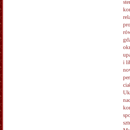
st
ko
rel
pr
ró
gdz
ok
up
i l
no
per
cia
Uka
nac
ko
sp
sz