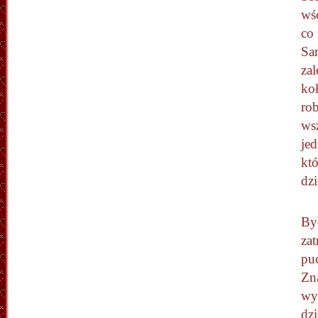
wśc
co
Sa
zal
koł
ro
wsz
je
kt
dz
By
za
pu
Zna
wyz
dz