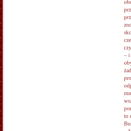
ob
prz
pr
zn
sk
cz
czy
– i
ob
ża
pr
od
mni
wsz
po
to 
Bu