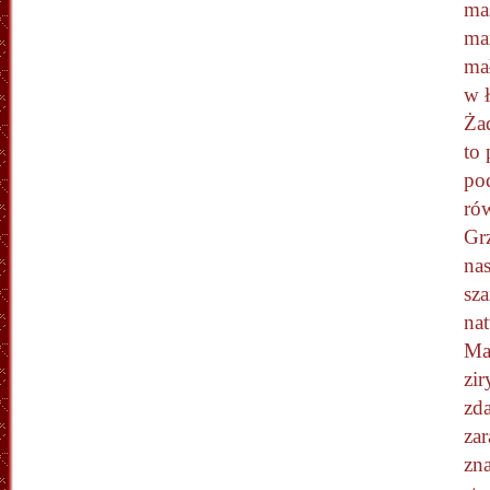
ma
ma
ma
w 
Ża
to 
po
ró
Grz
na
sza
nat
Ma
zir
zda
zar
zna