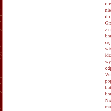
obs
nie
do 
Gr
z 
bra
cię
wid
idz
wy
od
Wid
pop
but
bra
Ni
ma