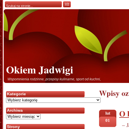
Okiem Jadwigi
Wspomnienia rodzinne, przepisy kulinarne, sport od kuchni,
Wpisy oz
Kategorie
Kategorie
O 
Archiwa
lut
Archiwa
01
– 
Strony