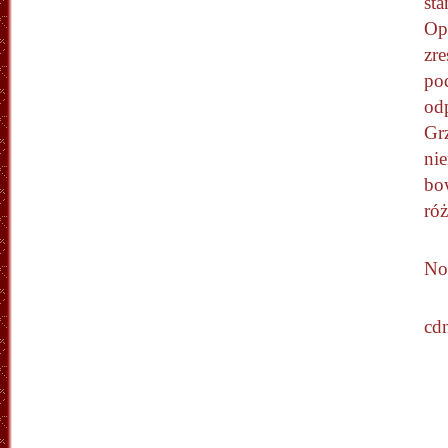
sta
Op
zre
po
od
Grz
nie
bo
ró
No 
cdn