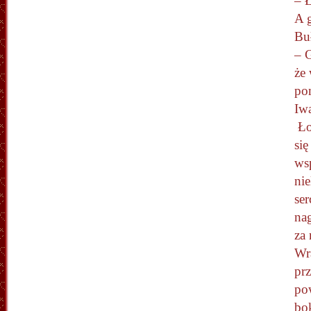
– Ł
A g
Bu
– G
że
po
Iwa
Łon
się
wsp
nie
ser
nag
za 
Wra
pr
po
bo