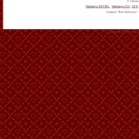
© Okiem 
Walidacja
,
Walidacja
,
XHTML
CSS
XFN
Szablon "Red Delicious"
Content Protected