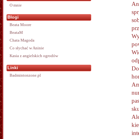
Ano
O mnie
sp
Blogi
sob
Beata Moore
pr
BeataM
Wys
Chata Magoda
po
Co słychać w Aninie
Wi
Kasia z angielskich ogrodów
od
Linki
Dob
Badmintonzone.pl
hon
Ame
nur
pa
sk
Ale
ki
int