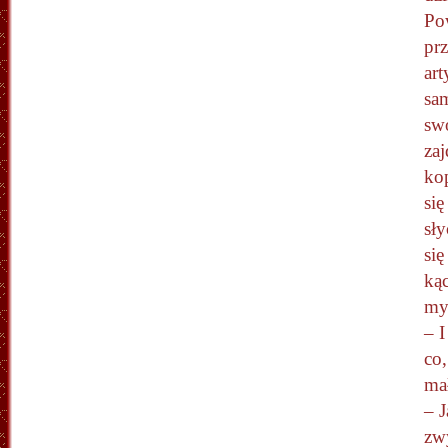
Po
prz
art
sa
swo
zaj
kop
się
sł
si
kąc
my
– I
co,
ma
– J
zw