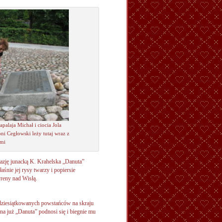
palaja Michał i ciocia Jola
ni Cegłowski leży tutaj wraz z
mi
tazję junacką K. Krahelska „Danuta”
aśnie jej rysy twarzy i popiersie
reny nad Wisłą.
dziesiątkowanych powstańców na skraju
rna już „Danuta” podnosi się i biegnie mu