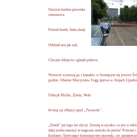
Naszym hasłem piosenka
szturmowa.
Pośród bomb, huku dział,
Oddział stoi jak stał,
Chociaż chłopców zginęła połowa.
Wreszcie wynoszą go z kanałów w broniącym się jeszcze Śród
godzin. Właśnie Mieczysław Fogg śpiewa w Alejach Ujazdo
Pałacyk Michla, Żytnia, Wola
bronią się chłopcy spod „Parasola”…
„Ziutek” już tego nie słyszy. Zresztą wszystko, co jest w tekśc
dalej trzeba mnożyć te tragiczne metryki do pieśni? Przecież i 
kochamy. Śpiewające konspiracyjne piosenki, czy zastanawiamy