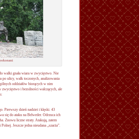
epokonani
do walki gnała wiara w zwycięstwo. Nie
a po ulicy, walk toczonych, analizowania
ególnych oddziałów biorących w nim
 zwycięstwo i bezsilności walczących, ale
m:
. Pierwszy dzień nadziei i klęski. 43
a się do ataku na Belweder. Odrzuca ich
a. Znowu liczne straty. Atakują, zatem
 Polnej. Jeszcze jedna nieudana „szarża”.