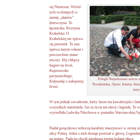
się Niemcom. Wśród
tych wciśniętych w
ziemię „ułanów”
dziewczyna. To
łączniczka. Krystyna
Krahelska. O
Krahelskiej nie śpiewa
się piosenek. To ona
śpiewa innym własne i
powszechnie znane
utwory:
Hej chłopcy
bagnet na broń,
Kujawiaczka
partyzanckiego,
Polegli Niepokonani znicze za
Kołysankę o zakopanej
Poradzińska, Ojciec Jolanty-Anto
broni.
inny
W tym jednak szwadronie, który fason ma kawaleryjski i fan
wszystkich onieśmiela. Już za życia ma sławę i legendę. To wł
wyrzeźbiła Ludwika Nitschowa w pomniku Warszawskiej Sy
Nadal gorączkowo terkoczą karabiny maszynowe w stronę z
ulicy Polnej. Jeden z nich dostaje postrzał w głowę. Legenda
na pomoc. Pada po chwili ugodzona trzema kulami płuca.