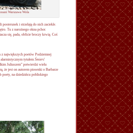
onani Warszawa Wola
posterunek i strzelają do nich zaciekle.
ętro. Tu z narożnego okna pchor.
acza się, pada, obficie broczy krwią. Coś
den z największych poetów Podziemnej
im alarmistycznym tytułem
Śmierć
elkim Juliuszem” potwierdzi wielu
, że jest on autorem piosenki o Barbarze
b poety, na dziedzińcu pobliskiego