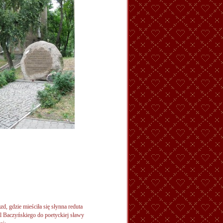
d, gdzie mieściła się słynna reduta
al Baczyńskiego do poetyckiej sławy