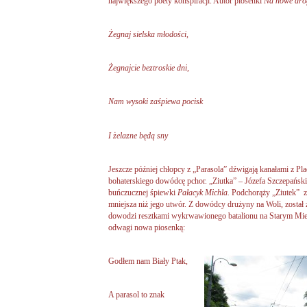
największego poety konspiracji. Autor piosenki
Na nowe dro
Żegnaj sielska młodości,
Żegnajcie beztroskie dni,
Nam wysoki zaśpiewa pocisk
I żelazne będą sny
Jeszcze później chłopcy z „Parasola” dźwigają kanałami z P
bohaterskiego dowódcę pchor. „Ziutka” – Józefa Szczepańskie
buńczucznej śpiewki
Pałacyk Michla.
Podchorąży „Ziutek” zro
mniejsza niż jego utwór. Z dowódcy drużyny na Woli, został
dowodzi resztkami wykrwawionego batalionu na Starym Mieśc
odwagi nowa piosenką:
Godłem nam Biały Ptak,
A parasol to znak