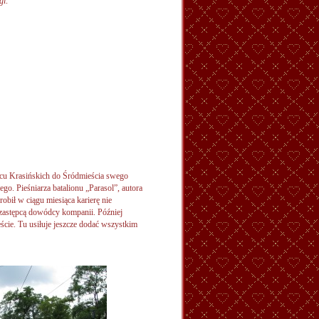
gi:
lacu Krasińskich do Śródmieścia swego
go. Pieśniarza batalionu „Parasol”, autora
bił w ciągu miesiąca karierę nie
 zastępcą dowódcy kompanii. Później
ie. Tu usiłuje jeszcze dodać wszystkim