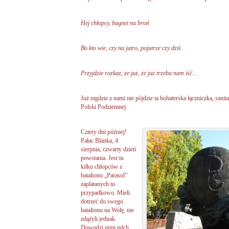
Hej chłopcy, bagnet na broń
Bo kto wie, czy na jutro, pojutrze czy dziś
Przyjdzie rozkaz, że już, że już trzeba nam iść…
Już nigdzie z nami nie pójdzie ta bohaterska łączniczka, sanit
Polski Podziemnej.
Cztery dni później!
Pałac Blanka, 4
sierpnia, czwarty dzień
powstania. Jest tu
kilku chłopców z
batalionu „Parasol”
zaplatanych tu
przypadkowo. Mieli
dotrzeć do swego
batalionu na Wolę, nie
zdążyli jednak.
Dowodzi nimi pdch.