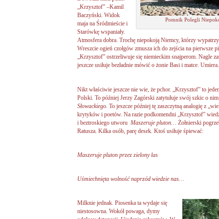
„Krzysztof” –Kamil
Baczyński. Widok
Pomnik Polegli Niepok
maja na Śródmieście i
Starówkę wspaniały.
Atmosfera dobra. Trochę niepokoją Niemcy, którzy wypatrzyli 
Wreszcie ogień czołgów zmusza ich do zejścia na pierwsze pi
„Krzysztof” ostrzeliwuje się niemieckim snajperom. Nagle zat
jeszcze usiłuje bezładnie mówić o żonie Basi i matce. Umiera.
Nikt właściwie jeszcze nie wie, że pchor. „Krzysztof” to je
Polski. To później Jerzy Zagórski zatytułuje swój szkic o n
Słowackiego.
To jeszcze później tę zaszczytną analogię z „wi
krytyków i poetów. Na razie podkomendni „Krzysztof” wiedzą
i beztroskiego utworu
Maszeruje pluton…
Żołnierski pogrze
Ratusza. Kilka osób, parę desek. Ktoś usiłuje śpiewać:
Maszeruje pluton przez zielony las
Uśmiechnięta wolność naprzód wiedzie nas…
Milknie jednak. Piosenka ta wydaje się
niestosowna. Wokół powaga, dymy