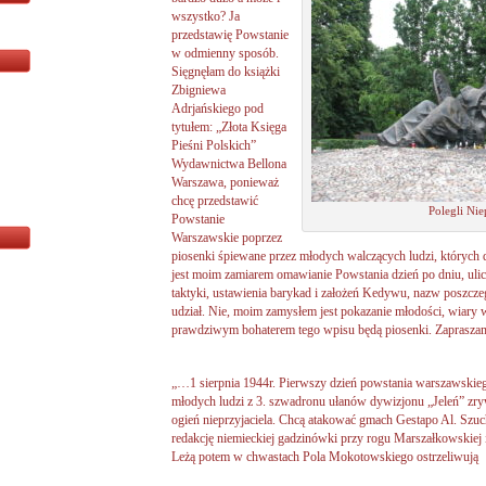
wszystko? Ja
przedstawię Powstanie
w odmienny sposób.
Sięgnęłam do książki
Zbigniewa
Adrjańskiego pod
tytułem: „Złota Księga
Pieśni Polskich”
Wydawnictwa Bellona
Warszawa, ponieważ
chcę przedstawić
Polegli Ni
Powstanie
Warszawskie poprzez
piosenki śpiewane przez młodych walczących ludzi, których 
jest moim zamiarem omawianie Powstania dzień po dniu, ulic
taktyki, ustawienia barykad i założeń Kedywu, nazw poszcz
udział. Nie, moim zamysłem jest pokazanie młodości, wiary w
prawdziwym bohaterem tego wpisu będą piosenki. Zaprasza
„…1 sierpnia 1944r. Pierwszy dzień powstania warszawskiego
młodych ludzi z 3. szwadronu ułanów dywizjonu „Jeleń” zryw
ogień nieprzyjaciela. Chcą atakować gmach Gestapo Al. Szuch
redakcję niemieckiej gadzinówki przy rogu Marszałkowskiej i
Leżą potem w chwastach Pola Mokotowskiego ostrzeliwują