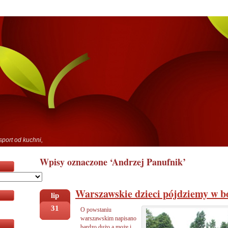
sport od kuchni,
Wpisy oznaczone ‘Andrzej Panufnik’
Warszawskie dzieci pójdziemy w b
lip
31
O powstaniu
warszawskim napisano
bardzo dużo a może i