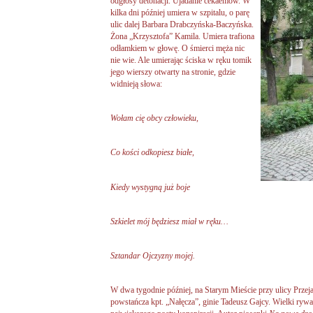
odgłosy detonacji. Ujadanie cekaemów. W
kilka dni później umiera w szpitalu, o parę
ulic dalej Barbara Drabczyńska-Baczyńska.
Żona „Krzysztofa” Kamila. Umiera trafiona
odłamkiem w głowę. O śmierci męża nic
nie wie. Ale umierając ściska w ręku tomik
jego wierszy otwarty na stronie, gdzie
widnieją słowa:
Wołam cię obcy człowieku,
Co kości odkopiesz białe,
Kiedy wystygną już boje
Szkielet mój będziesz miał w ręku…
Sztandar Ojczyzny mojej.
W dwa tygodnie później, na Starym Mieście przy ulicy Przejaz
powstańcza kpt. „Nałęcza”, ginie Tadeusz Gajcy. Wielki ryw