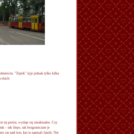
mieściu. ”Ziętek” żyje jednak tylko kilka
wskich:
ie tej pieśni, wydaje się nieaktualne. Czy
tak – tak ślepo, tak bezgranicznie je
 się nad tym, kto je napisał i kiedy. Nie