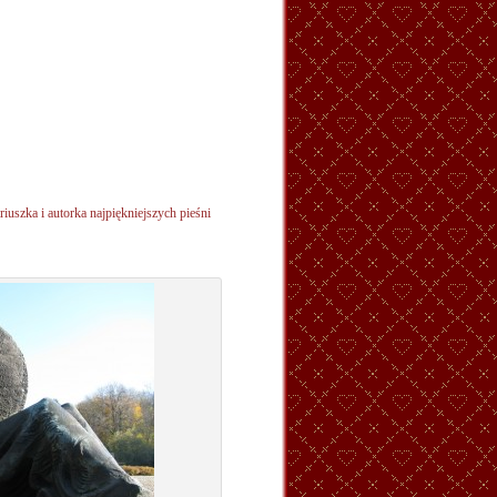
ariuszka i autorka najpiękniejszych pieśni