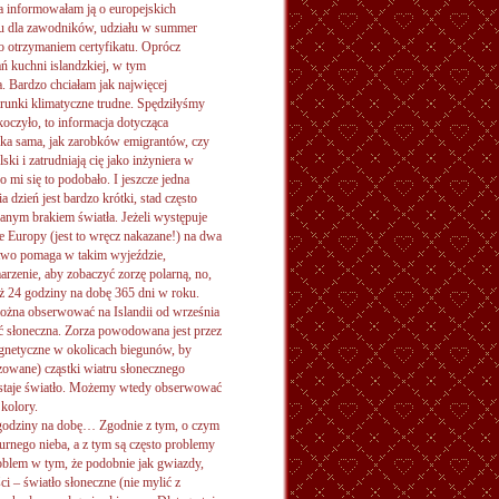
a informowałam ją o europejskich
tu dla zawodników, udziału w summer
o otrzymaniem certyfikatu. Oprócz
kuchni islandzkiej, w tym
. Bardzo chciałam jak najwięcej
warunki klimatyczne trudne. Spędziłyśmy
koczyło, to informacja dotycząca
ka sama, jak zarobków emigrantów, czy
ski i zatrudniają cię jako inżyniera w
o mi się to podobało. I jeszcze jedna
 dzień jest bardzo krótki, stad często
wanym brakiem światła. Jeżeli występuje
ie Europy (jest to wręcz nakazane!) na dwa
stwo pomaga w takim wyjeździe,
rzenie, aby zobaczyć zorzę polarną, no,
ież 24 godziny na dobę 365 dni w roku.
żna obserwować na Islandii od września
ć słoneczna. Zorza powodowana jest przez
agnetyczne w okolicach biegunów, by
zowane) cząstki wiatru słonecznego
owstaje światło. Możemy wtedy obserwować
 kolory.
24 godziny na dobę… Zgodnie z tym, o czym
rnego nieba, a z tym są często problemy
roblem w tym, że podobnie jak gwiazdy,
ci – światło słoneczne (nie mylić z