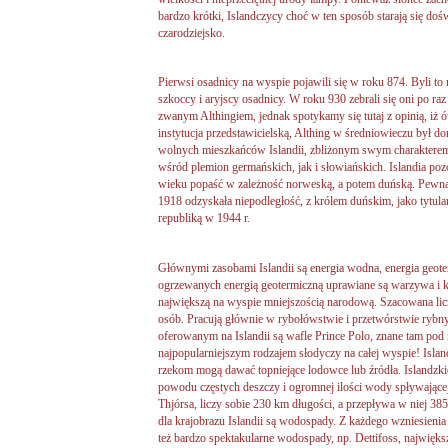
bardzo krótki, Islandczycy choć w ten sposób starają się doś
czarodziejsko.
Pierwsi osadnicy na wyspie pojawili się w roku 874. Byli to
szkoccy i aryjscy osadnicy. W roku 930 zebrali się oni po r
zwanym Althingiem, jednak spotykamy się tutaj z opinią, iż 
instytucja przedstawicielską, Althing w średniowieczu był
wolnych mieszkańców Islandii, zbliżonym swym charakter
wśród plemion germańskich, jak i słowiańskich. Islandia pozo
wieku popaść w zależność norweską, a potem duńską. Pewn
1918 odzyskała niepodległość, z królem duńskim, jako tytular
republiką w 1944 r.
Głównymi zasobami Islandii są energia wodna, energia geote
ogrzewanych energią geotermiczną uprawiane są warzywa i kw
największą na wyspie mniejszością narodową. Szacowana lic
osób. Pracują głównie w rybołówstwie i przetwórstwie ry
oferowanym na Islandii są wafle Prince Polo, znane tam pod 
najpopularniejszym rodzajem słodyczy na całej wyspie! Islan
rzekom mogą dawać topniejące lodowce lub źródła. Islandzkie 
powodu częstych deszczy i ogromnej ilości wody spływającej
Thjórsa, liczy sobie 230 km długości, a przepływa w niej 3
dla krajobrazu Islandii są wodospady. Z każdego wzniesienia 
też bardzo spektakularne wodospady, np. Dettifoss, najwięk