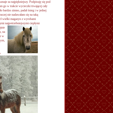
znaje za najpiękniejszy. Podpisuję się pod
am go w trakcie wycieczki trwającej cały
ło bardzo zimno, padał śnieg i w jednej
 raczej nie nadawałam się na taką
 był wielki magazyn z wyrobami
ymi najpotrzebniejszymi ciepłymi
jnie
, na
ne w
nym,
o