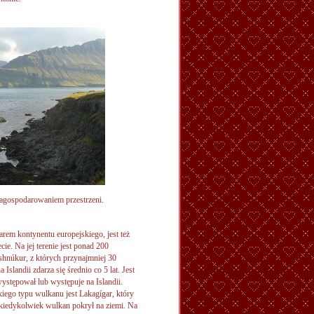
 zagospodarowaniem przestrzeni.
em kontynentu europejskiego, jest też
ie. Na jej terenie jest ponad 200
shnúkur, z których przynajmniej 30
landii zdarza się średnio co 5 lat. Jest
ystępował lub występuje na Islandii.
kiego typu wulkanu jest Lakagígar, który
 kiedykolwiek wulkan pokrył na ziemi. Na