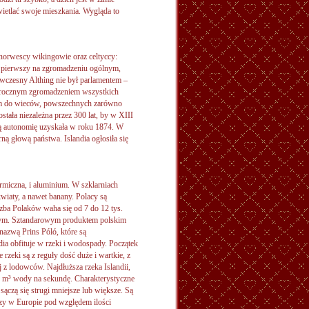
wietlać swoje mieszkania. Wygląda to
 norwescy wikingowie oraz celtyccy:
az pierwszy na zgromadzeniu ogólnym,
ówczesny Althing nie był parlamentem –
 dorocznym zgromadzeniem wszystkich
em do wieców, powszechnych zarówno
stała niezależna przez 300 lat, by w XIII
ą autonomię uzyskała w roku 1874. W
ną głową państwa. Islandia ogłosiła się
rmiczna, i aluminium. W szklarniach
iaty, a nawet banany. Polacy są
zba Polaków waha się od 7 do 12 tys.
bnym. Sztandarowym produktem polskim
nazwą Prins Póló, które są
dia obfituje w rzeki i wodospady. Początek
rzeki są z reguły dość duże i wartkie, z
 z lodowców. Najdłuższa rzeka Islandii,
85 m³ wody na sekundę. Charakterystyczne
sączą się strugi mniejsze lub większe. Są
szy w Europie pod względem ilości