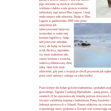
jego otoczenie są rzęsiście oświetlone,
widziana z daleka woda sprawia wrażenie
niebieskiej, stąd nazwa Blue Lagoon. I tutaj
miało miejsce miłe zdarzenie. Będąc w Blue
Lagoon w październiku 2006 roku
przez
zamyślenie lub
zafascynowanie miejscem
zostawiłam w szatni mój
kostium kąpielowy. Jadąc
tam ponownie zabrałam
nowy, ale będąc na basenie,
ot tak dla hecy, zapytałam,
czy może znaleziono taki
czarny kostium z wstawką
siatkową oblamowany złotą
nitką. Jakie było moje
zdziwienie, gdy pani z recepcji po chwili przyniosła jak najb
przez sześć miesięcy czekając na właścicielkę!
Przez kolejne dni byłam gościem badmintona, spotkałam znaj
generalnego, Sigridur Guabjorg Bjarnadottir – panią prezes, o
ostatnich 20 lat reprezentowały Islandię podczas dorocznyc
również wieloletnią znajomą z badmintona, Panią Jonsdottir, 
federacji sportowych w Islandii. Razem udałyśmy się wieczore
wspominając nasze spotkania w Europie oraz rozmawiając na 