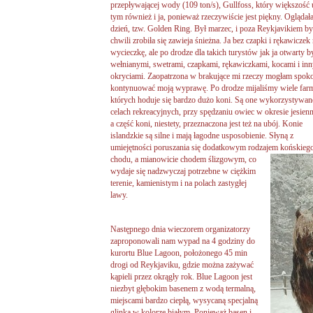
przepływającej wody (109 ton/s), Gullfoss, który większość u
tym również i ja, ponieważ rzeczywiście jest piękny. Oglądał
dzień, tzw. Golden Ring. Był marzec, i poza Reykjavikiem by
chwili zrobiła się zawieja śnieżna. Ja bez czapki i rękawiczek
wycieczkę, ale po drodze dla takich turystów jak ja otwarty
wełnianymi, swetrami, czapkami, rękawiczkami, kocami i inn
okryciami. Zaopatrzona w brakujące mi rzeczy mogłam spoko
kontynuować moją wyprawę. Po drodze mijaliśmy wiele farm
których hoduje się bardzo dużo koni. Są one wykorzystywa
celach rekreacyjnych, przy spędzaniu owiec w okresie jesien
a część koni, niestety, przeznaczona jest też na ubój. Konie
islandzkie są silne i mają łagodne usposobienie. Słyną z
umiejętności poruszania się dodatkowym rodzajem końskieg
chodu, a
mianowicie chodem ślizgowym, co
wydaje się nadzwyczaj potrzebne w ciężkim
terenie, kamienistym i na polach zastygłej
lawy.
Następnego dnia wieczorem organizatorzy
zaproponowali nam wypad na 4 godziny do
kurortu Blue Lagoon, położonego 45 min
drogi od Reykjaviku, gdzie można zażywać
kąpieli przez okrągły rok. Blue Lagoon jest
niezbyt głębokim basenem z wodą termalną,
miejscami bardzo ciepłą, wysycaną specjalną
glinką w kolorze białym. Ponieważ basen i