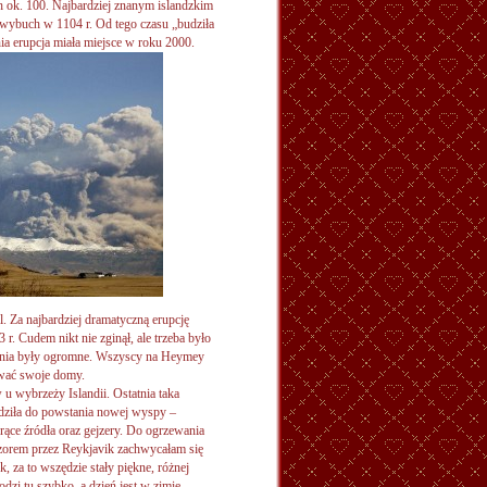
ch ok. 100. Najbardziej znanym islandzkim
 wybuch w 1104 r. Od tego czasu „budziła
nia erupcja miała miejsce w roku 2000.
. Za najbardziej dramatyczną erupcję
. Cudem nikt nie zginął, ale trzeba było
enia były ogromne. Wszyscy na Heymey
ować swoje domy.
 wybrzeży Islandii. Ostatnia taka
dziła do powstania nowej wyspy –
rące źródła oraz gejzery. Do ogrzewania
czorem przez Reykjavik zachwycałam się
k, za to wszędzie stały piękne, różnej
dzi tu szybko, a dzień jest w zimie