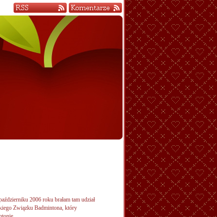
październiku 2006 roku brałam tam udział
kiego Związku Badmintona, który
tonie.