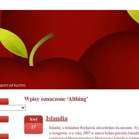
sport od kuchni,
Wpisy oznaczone ‘Althing’
Islandia
kwi
27
Islandię, a dokładnie Reykjavik odwiedziłam dwukrotnie. W 
w kongresie, a w roku 2007 w marcu byłam gościem Islandz
organizował Międzynarodowe Mistrzostwa Islandii w badmin