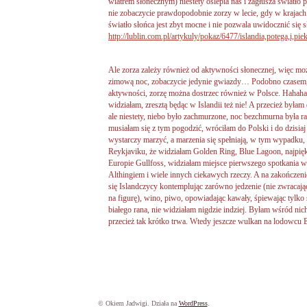
wiatrem słonecznym) niestety oślepia nas i zagłusza światło 
nie zobaczycie prawdopodobnie zorzy w lecie, gdy w krajach
światło słońca jest zbyt mocne i nie pozwala uwidocznić się s
http://lublin.com.pl/artykuly/pokaz/6477/islandia,potega,i,piek
Ale zorza zależy również od aktywności słonecznej, więc mo
zimową noc, zobaczycie jedynie gwiazdy… Podobno czasem, 
aktywności, zorzę można dostrzec również w Polsce. Hahaha, 
widziałam, zresztą będąc w Islandii też nie! A przecież byłam
ale niestety, niebo było zachmurzone, noc bezchmurna była raz
musiałam się z tym pogodzić, wróciłam do Polski i do dzisiaj
wystarczy marzyć, a marzenia się spełniają, w tym wypadku, w
Reykjaviku, że widziałam Golden Ring, Blue Lagoon, najpię
Europie Gullfoss, widziałam miejsce pierwszego spotkania 
Althingiem i wiele innych ciekawych rzeczy. A na zakończen
się Islandczycy kontemplując zarówno jedzenie (nie zwracają
na figurę), wino, piwo, opowiadając kawały, śpiewając tylko 
białego rana, nie widziałam nigdzie indziej. Byłam wśród nich
przecież tak krótko trwa. Wtedy jeszcze wulkan na lodowcu Ey
© Okiem Jadwigi. Działa na
WordPress
.