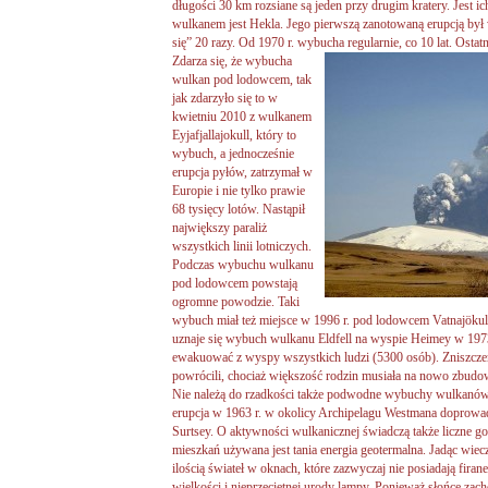
długości 30 km rozsiane są jeden przy drugim kratery. Jest i
wulkanem jest Hekla. Jego pierwszą zanotowaną erupcją był
się” 20 razy. Od 1970 r. wybucha regularnie, co 10 lat. Ostat
Zdarza się, że wybucha
wulkan pod lodowcem, tak
jak zdarzyło się to w
kwietniu 2010 z wulkanem
Eyjafjallajokull, który to
wybuch, a jednocześnie
erupcja pyłów, zatrzymał w
Europie i nie tylko prawie
68 tysięcy lotów. Nastąpił
największy paraliż
wszystkich linii lotniczych.
Podczas wybuchu wulkanu
pod lodowcem powstają
ogromne powodzie. Taki
wybuch miał też miejsce w 1996 r. pod lodowcem Vatnajökull
uznaje się wybuch wulkanu Eldfell na wyspie Heimey w 1973 r
ewakuować z wyspy wszystkich ludzi (5300 osób). Zniszcz
powrócili, chociaż większość rodzin musiała na nowo zbud
Nie należą do rzadkości także podwodne wybuchy wulkanów u
erupcja w 1963 r. w okolicy Archipelagu Westmana doprowa
Surtsey. O aktywności wulkanicznej świadczą także liczne go
mieszkań używana jest tania energia geotermalna. Jadąc wie
ilością świateł w oknach, które zazwyczaj nie posiadają firane
wielkości i nieprzeciętnej urody lampy. Ponieważ słońce zacho