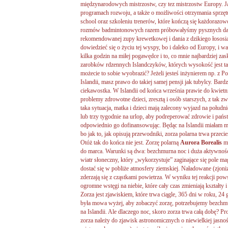
międzynarodowych mistrzostw, czy tez mistrzostw Europy. J
programach rozwoju, a także o możliwości otrzymania sprzę
school oraz szkoleniu trenerów, które kończą się każdorazow
rozmów badmintonowych razem próbowałyśmy pysznych dań 
rekomendowanej zupy krewetkowej i dania z dzikiego łososia
dowiedzieć się o życiu tej wyspy, bo i daleko od Europy, i 
kilka godzin na miłej pogawędce i to, co mnie najbardziej zas
zarobków rdzennych Islandczyków, których wysokość jest ta
możecie to sobie wyobrazić? Jeżeli jesteś inżynierem np. z Pol
Islandii, masz prawo do takiej samej pensji jak tubylcy. Bardz
ciekawostka. W Islandii od końca września prawie do kwietnia
problemy zdrowotne dzieci, zresztą i osób starszych, z tak z
taka sytuacja, matka i dzieci mają zalecony wyjazd na połudn
lub trzy tygodnie na urlop, aby podreperować zdrowie i pań
odpowiednio go dofinansowując. Będąc na Islandii miałam ma
bo jak to, jak opisują przewodniki, zorza polarna trwa przec
Otóż tak do końca nie jest. Zorzę polarną
Aurora Borealis
mo
do marca. Warunki są dwa: bezchmurna noc i duża aktywnoś
wiatr słoneczny, który „wykorzystuje” zaginające się pole m
dostać się w pobliże atmosfery ziemskiej. Naładowane (zjoni
zderzają się z cząstkami powietrza. W wyniku tej reakcji p
ogromne wstęgi na niebie, które cały czas zmieniają kształty i
Zorza jest zjawiskiem, które trwa ciągle, 365 dni w roku, 
była mowa wyżej, aby zobaczyć zorzę, potrzebujemy bezchmu
na Islandii. Ale dlaczego noc, skoro zorza trwa całą dobę? P
zorza należy do zjawisk astronomicznych o niewielkiej jasnoś