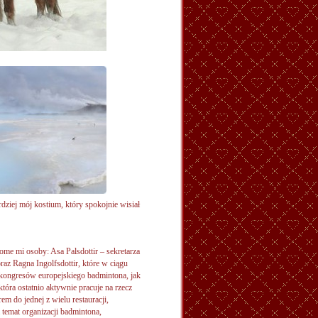
ardziej mój kostium, który spokojnie wisiał
ome mi osoby: Asa Palsdottir – sekretarza
raz Ragna Ingolfsdottir, które w ciągu
h kongresów europejskiego badmintona, jak
która ostatnio aktywnie pracuje na rzecz
m do jednej z wielu restauracji,
temat organizacji badmintona,