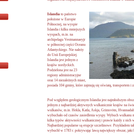
Islandia
to państwo
położone w Europie
Północnej, na wyspie
Islandia i kilku mniejszych
wyspach, m.in. na
archipelagu Vestmannaeyjr
w północnej części Oceanu
Atlantyckiego. Nie należy
do Unii Europejskiej.
Islandia jest jednym z
krajów nordyckich.
Podzielona jest na 23
regiony administracyjne
oraz 14 niezależnych miast,
posiada 104 gminy, które zajmują się oświatą, transportem i
Pod względem geologicznym Islandia jest najmłodszym obszar
jednym z najbardziej aktywnych wulkanicznie krajów na świec
wulkanów, m.in. Hekla, Katla, Askja, Grimsvötn, Hvannadal
wybuchało od czasów zasiedlenia wyspy. Wybuch wulkanu na Is
kilka typów aktywności wulkanicznej i prawie każdy z nich w
Najbardziej popularne są erupcje szczelinowe. Przykładem ta
wybuchł w 1783 r. pokrywając lawą największy obszar, jaki