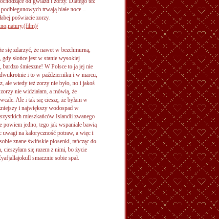
pochodzące od gwiazd i zorzy. Dlatego też
 podbiegunowych trwają białe noce –
łabej poświacie zorzy.
no,natury,(film)/
że się zdarzyć, że nawet w bezchmurną,
gdy słońce jest w stanie wysokiej
bardzo śmieszne! W Polsce to ja jej nie
 dwukrotnie i to w październiku i w marcu,
, ale wtedy też zorzy nie było, no i jakoś
 zorzy nie widziałam, a mówią, że
cale. Ale i tak się cieszę, że byłam w
kniejszy i największy wodospad w
wszystkich mieszkańców Islandii zwanego
ie powiem jedno, tego jak wspaniale bawią
c uwagi na kaloryczność potraw, a więc i
sobie znane świńskie piosenki, tańcząc do
, cieszyłam się razem z nimi, bo życie
afjallajokull smacznie sobie spał.