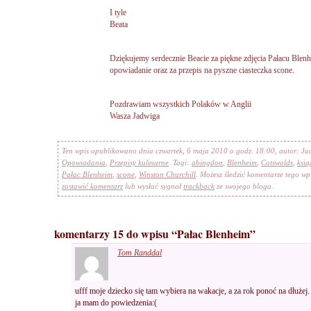
I tyle
Beata
Dziękujemy serdecznie Beacie za piękne zdjęcia Pałacu Blenh
opowiadanie oraz za przepis na pyszne ciasteczka scone.
Pozdrawiam wszystkich Polaków w Anglii
Wasza Jadwiga
Ten wpis opublikowano dnia czwartek, 6 maja 2010 o godz. 18:00, autor: J
Opowiadania
,
Przepisy kulinarne
. Tagi:
abingdon
,
Blenheim
,
Cotswolds
,
ksi
Pałac Blenheim
,
scone
,
Winston Churchill
. Możesz śledzić komentarze tego w
zostawić komentarz
lub wysłać sygnał
trackback
ze swojego bloga.
komentarzy 15 do wpisu “Pałac Blenheim”
Tom Randdal
ufff moje dziecko się tam wybiera na wakacje, a za rok ponoć na dłużej.
ja mam do powiedzenia:(