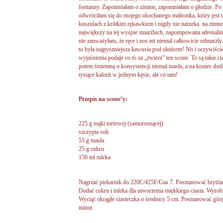
fontanny. Zapomniałam o zimnie, zapomniałam o głodzie. P
odwróciłam się do mojego ukochanego małżonka, który jest 
koszulach z krótkim rękawkiem i nigdy nie narzeka na zimno)
największy na tej wyspie zmarźluch, napompowana adrenaliną
nie zauważyłam, że ręce i nos mi niemal całkowicie odmarzł
to była najpyszniejsza kawusia pod słońcem! No i oczywiście
wyjaśnienia podaje co to za „zwierz” ten scone. To są takie c
potem śmietaną o konsystencji niemal masła, a na koniec do
tysiące kalorii w jednym kęsie, ale co tam!
Przepis na scone’y:
225 g mąki tortowej (samorosnącej)
szczypta soli
55 g masła
25 g cukru
150 ml mleka
Nagrzać piekarnik do 220C/425F/Gas 7. Posmarować brytfan
Dodać cukru i mleka dla utworzenia miękkiego ciasta. Wyrobi
Wyciąć okrągłe ciasteczka o średnicy 5 cm. Posmarować górę 
minut.