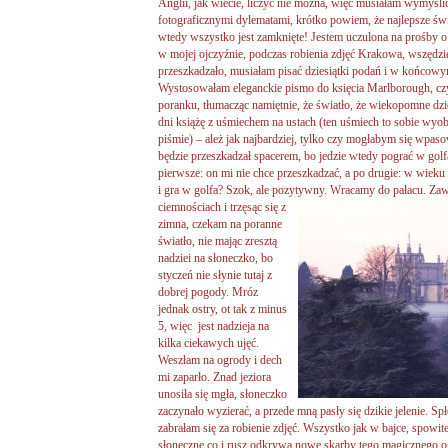
Anglii, jak wiecie, liczyć nie można, więc musiałam wymyśli
fotograficznymi dylematami, krótko powiem, że najlepsze świa
wtedy wszystko jest zamknięte! Jestem uczulona na prośby o
w mojej ojczyźnie, podczas robienia zdjęć Krakowa, wszędz
przeszkadzało, musiałam pisać dziesiątki podań i w końcowym
Wystosowałam eleganckie pismo do księcia Marlborough, cz
poranku, tłumacząc namiętnie, że światło, że wiekopomne dzie
dni książę z uśmiechem na ustach (ten uśmiech to sobie wyo
piśmie) – ależ jak najbardziej, tylko czy mogłabym się wpaso
będzie przeszkadzał spacerem, bo jedzie wtedy pograć w golf
pierwsze: on mi nie chce przeszkadzać, a po drugie: w wiek
i gra w golfa? Szok, ale pozytywny. Wracamy do pałacu. Za
ciemnościach i trzęsąc się z
zimna, czekam na poranne
światło, nie mając zresztą
nadziei na słoneczko, bo
styczeń nie słynie tutaj z
dobrej pogody. Mróz
jednak ostry, ot tak z minus
5, więc jest nadzieja na
kilka ciekawych ujęć.
Weszłam na ogrody i dech
mi zaparło. Znad jeziora
unosiła się mgła, słoneczko
zaczynało wyzierać, a przede mną pasły się dzikie jelenie. Sp
zabrałam się za robienie zdjęć. Wszystko jak w bajce, spowite
słoneczne co i rusz odkrywa nowe skarby tego magicznego o