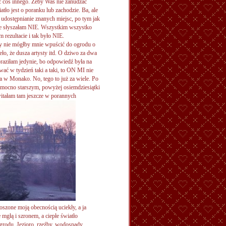
ć coś innego. Żeby Was nie zanudzać
tło jest o poranku lub zachodzie. Ba, ale
 udostępnianie znanych miejsc, po tym jak
ie słyszałam NIE. Wszystkim wszystko
 rezultacie i tak było NIE.
y nie mógłby mnie wpuścić do ogrodu o
ło, że dusza artysty itd. O dziwo za dwa
braziłam jedynie, bo odpowiedź była na
wać w tydzień taki a taki, to ON MI nie
a w Monako. No, tego to już za wiele. Po
u mocno starszym, powyżej osiemdziesiątki
witałam tam jeszcze w porannych
łoszone moją obecnością uciekły, a ja
 mgłą i szronem, a ciepłe światło
grodu. Jezioro, rzeźby, wodospady,