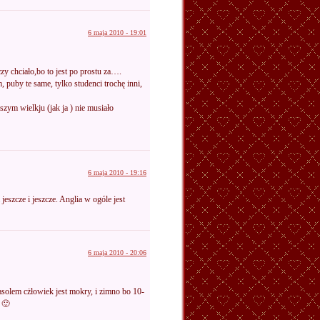
6 maja 2010 - 19:01
czy chciało,bo to jest po prostu za….
, puby te same, tylko studenci trochę inni,
zym wielkju (jak ja ) nie musiało
6 maja 2010 - 19:16
eszcze i jeszcze. Anglia w ogóle jest
6 maja 2010 - 20:06
asolem cżłowiek jest mokry, i zimno bo 10-
 🙂