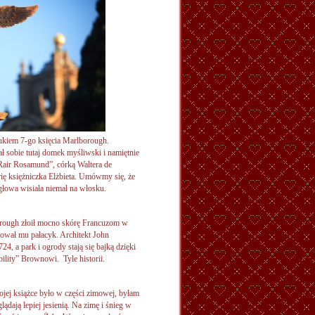
ukiem 7-go księcia Marlborough.
ł sobie tutaj domek myśliwski i namiętnie
„Rair Rosamund”, córką Waltera de
rię księżniczka Elżbieta. Umówmy się, że
j głowa wisiała niemal na włosku.
orough złoił mocno skórę Francuzom w
ował mu pałacyk. Architekt John
4, a park i ogrody stają się bajką dzięki
lity” Brownowi. Tyle historii.
mojej książce było w części zimowej, byłam
dają lepiej jesienią. Na zimę i śnieg w