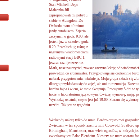
Stan Mitchell i Jego
Małżonka Jill
zaproponowali mi pobyt u
siebie w Abingdon. Do
Oxfordu mam 40 minut
jazdy autobusem. Zajęcia
zaczynam o godz. 9.00, ale
jestem już w szkole o godz.
8.20. Przesłuchuję taśmę z
nagranymi wiadomościami
radiowymi stacji BBC 1,
jeszcze raz i jeszcze raz.
Mark, nasz nauczyciel, zawsze zaczyna lekcję od wiadomości
prowadził, co zrozumiałeś. Przygotowuję się codziennie bard
na brak przygotowania, właśnie ja. Moja grupa składa się z b
dlatego przykładam się do zajęć, ale oni to rozumieją. Razem
bardzo fajna i wiem, że mnie akceptują. Pracujemy 5 dni w ty
także w laboratorium językowym. Ćwiczę wymowę, mając pon
Wychodzę ostatnia, często jest już 19.00. Staram się wykorz
uczelni. Tak jest w tygodniu.
Weekendy należą tylko do mnie. Bardzo często moi gospoda
Zwiedzam w ten sposób razem z nimi Cotswold, Stratford u
Birmingham, Manchester, oraz wiele ogrodów, w których jes
zwiedzamy jest Pałac Blenheim. Niestety nie mam aparatu fot