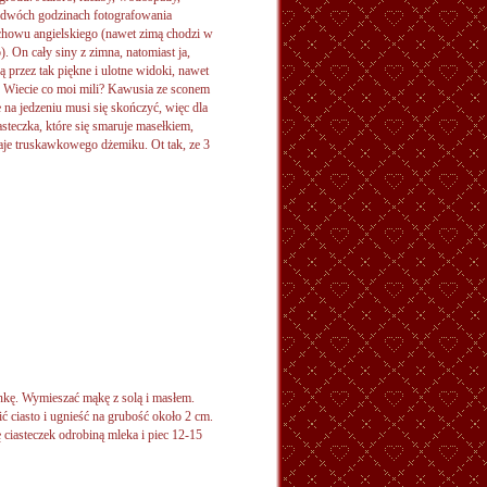
o dwóch godzinach fotografowania
chowu angielskiego (nawet zimą chodzi w
. On cały siny z zimna, natomiast ja,
 przez tak piękne i ulotne widoki, nawet
y. Wiecie co moi mili? Kawusia ze sconem
 na jedzeniu musi się skończyć, więc dla
iasteczka, które się smaruje masełkiem,
daje truskawkowego dżemiku. Ot tak, ze 3
kę. Wymieszać mąkę z solą i masłem.
ć ciasto i ugnieść na grubość około 2 cm.
ciasteczek odrobiną mleka i piec 12-15