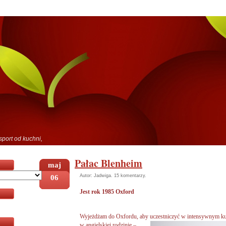
sport od kuchni,
Pałac Blenheim
maj
06
Autor: Jadwiga.
15 komentarzy
.
Jest rok 1985 Oxford
Wyjeżdżam do Oxfordu, aby uczestniczyć w intensywnym ku
w angielskiej rodzinie –