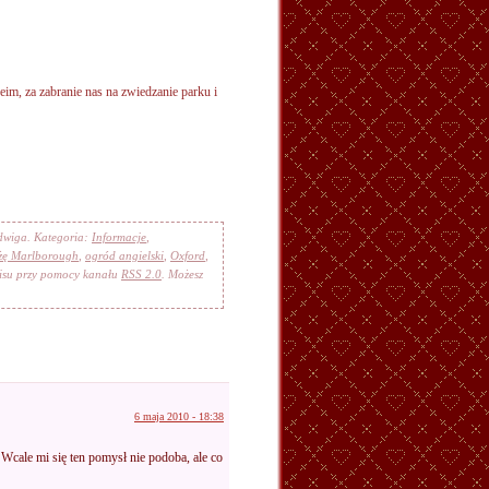
eim, za zabranie nas na zwiedzanie parku i
adwiga. Kategoria:
Informacje
,
ążę Marlborough
,
ogród angielski
,
Oxford
,
pisu przy pomocy kanału
RSS 2.0
. Możesz
6 maja 2010 - 18:38
 Wcale mi się ten pomysł nie podoba, ale co