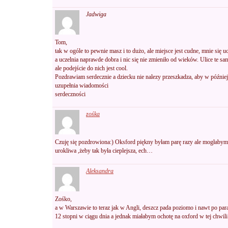
Jadwiga
Tom,
tak w ogóle to pewnie masz i to dużo, ale miejsce jest cudne, mnie się u
a uczelnia naprawde dobra i nic się nie zmieniło od wieków. Ulice te sam
ale podejście do nich jest cool.
Pozdrawiam serdecznie a dziecku nie nalezy przeszkadza, aby w późniejs
uzupełnia wiadomości
serdeczności
zośka
Czuję się pozdrowiona:) Oksford piękny byłam parę razy ale mogłabym j
urokliwa ,żeby tak była cieplejsza, ech…
Aleksandra
Zośko,
a w Warszawie to teraz jak w Angli, deszcz pada poziomo i nawt po par
12 stopni w ciągu dnia a jednak miałabym ochotę na oxford w tej chwili