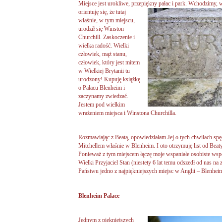
Miejsce jest urokliwe, przepiękny pałac i park.
Wchodzimy, w
orientuję się, że tutaj
właśnie, w tym miejscu,
urodził się Winston
Churchill. Zaskoczenie i
wielka radość. Wielki
człowiek, mąż stanu,
człowiek, który jest mitem
w Wielkiej Brytanii tu
urodzony! Kupuję książkę
o Pałacu Blenheim i
zaczynamy zwiedzać.
Jestem pod wielkim
wrażeniem miejsca i Winstona Churchilla.
Rozmawiając z Beatą, opowiedziałam Jej o tych chwilach sp
Mitchellem właśnie w Blenheim. I oto otrzymuję list od Beat
Ponieważ z tym miejscem łączę moje wspaniałe osobiste wsp
Wielki Przyjaciel Stan (niestety 6 lat temu odszedł od nas n
Państwu jedno z najpiękniejszych miejsc w Anglii – Blenhei
Blenheim Palace
Jednym z piękniejszych