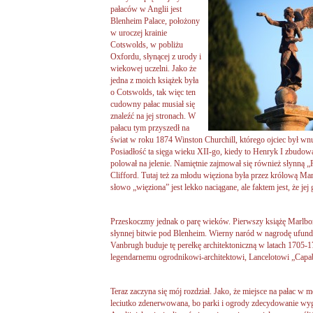
pałaców w Anglii jest
Blenheim Palace, położony
w uroczej krainie
Cotswolds, w pobliżu
Oxfordu, słynącej z urody i
wiekowej uczelni. Jako że
jedna z moich książek była
o Cotswolds, tak więc ten
cudowny pałac musiał się
znaleźć na jej stronach. W
pałacu tym przyszedł na
świat w roku 1874 Winston Churchill, którego ojciec był wn
Posiadłość ta sięga wieku XII-go, kiedy to Henryk I zbudowa
polował na jelenie. Namiętnie zajmował się również słynną 
Clifford. Tutaj też za młodu więziona była przez królową Ma
słowo „więziona” jest lekko naciągane, ale faktem jest, że je
Przeskoczmy jednak o parę wieków. Pierwszy książę Marlb
słynnej bitwie pod Blenheim. Wierny naród w nagrodę ufund
Vanbrugh buduje tę perełkę architektoniczną w latach 1705-172
legendarnemu ogrodnikowi-architektowi, Lancelotowi „Capabi
Teraz zaczyna się mój rozdział. Jako, że miejsce na pałac w 
leciutko zdenerwowana, bo parki i ogrody zdecydowanie wyglą