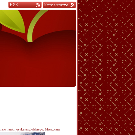
rsie nauki
języka angielskiego. Mieszkam