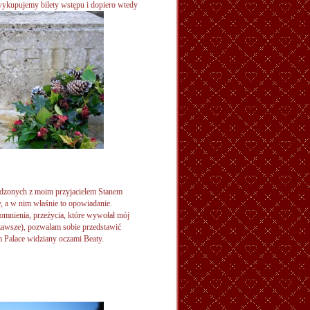
ykupujemy bilety wstępu i dopiero wtedy
ędzonych z moim przyjacielem Stanem
y, a w nim właśnie to opowiadanie.
omnienia, przeżycia, które wywołał mój
a zawsze), pozwalam sobie przedstawić
m Palace widziany oczami Beaty.