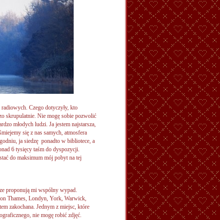
 radiowych. Czego dotyczyły, kto
zo skrupulatnie. Nie mogę sobie pozwolić
ardzo młodych ludzi. Ja jestem najstarsza,
 śmiejemy się z nas samych, atmosfera
godniu, ja siedzę ponadto w bibliotece, a
ad 6 tysięcy taśm do dyspozycji.
ystać do maksimum mój pobyt na tej
rze proponują mi wspólny wypad.
pon Thames, Londyn, York, Warwick,
tem zakochana. Jednym z miejsc, które
ograficznego, nie mogę robić zdjęć.